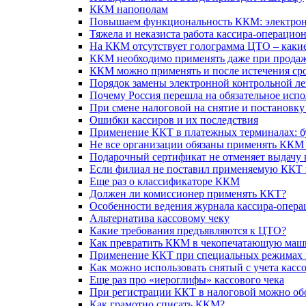
ККМ напополам
Повышаем функциональность ККМ: электро
Тяжела и неказиста работа кассира-операцио
На ККМ отсутствует голограмма ЦТО – какие
ККМ необходимо применять даже при продаж
ККМ можно применять и после истечения сро
Порядок замены электронной контрольной л
Почему Россия перешла на обязательное исп
При смене налоговой на снятие и постановку
Ошибки кассиров и их последствия
Применение ККТ в платежных терминалах: бу
Не все организации обязаны применять ККМ 
Подарочный сертификат не отменяет выдачу 
Если филиал не поставил применяемую ККТ н
Еще раз о классификаторе ККМ
Должен ли комиссионер применять ККТ?
Особенности ведения журнала кассира-опера
Альтернатива кассовому чеку
Какие требования предъявляются к ЦТО?
Как превратить ККМ в чекопечатающую маш
Применение ККТ при специальных режимах 
Как можно использовать снятый с учета касс
Еще раз про «иероглифы» кассового чека
При регистрации ККТ в налоговой можно об
Как грамотно списать ККМ?