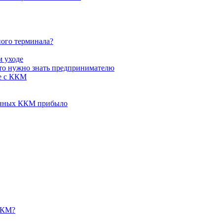
ного терминала?
м уходе
что нужно знать предпринимателю
е с ККМ
шенных ККМ прибыло
ККМ?