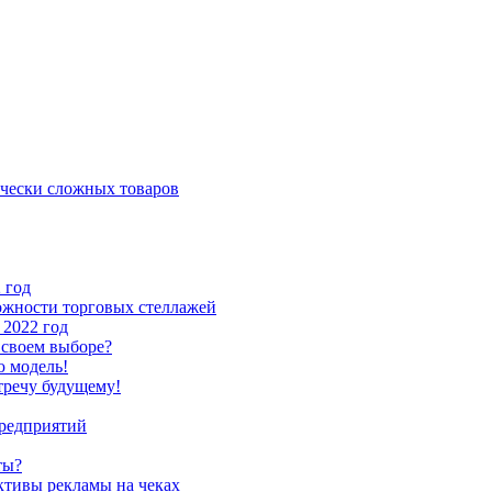
чески сложных товаров
 год
ожности торговых стеллажей
 2022 год
 своем выборе?
ю модель!
тречу будущему!
предприятий
ты?
ктивы рекламы на чеках