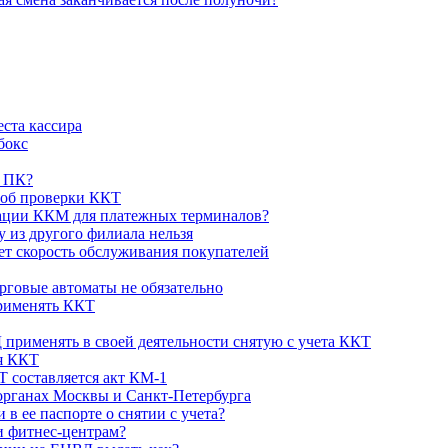
еста кассира
бокс
х ПК?
соб проверки ККТ
рации ККМ для платежных терминалов?
 из другого филиала нельзя
т скорость обслуживания покупателей
рговые автоматы не обязательно
применять ККТ
рименять в своей деятельности снятую с учета ККТ
ия ККТ
Т составляется акт КМ-1
органах Москвы и Санкт-Петербурга
в ее паспорте о снятии с учета?
и фитнес-центрам?