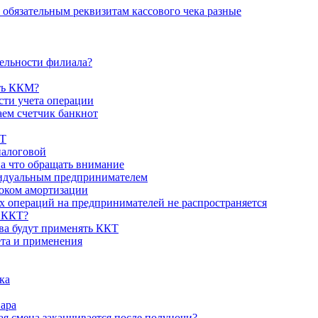
к обязательным реквизитам кассового чека разные
тельности филиала?
ть ККМ?
сти учета операции
ем счетчик банкнот
КТ
налоговой
на что обращать внимание
видуальным предпринимателем
оком амортизации
 операций на предпринимателей не распространяется
о ККТ?
ва будут применять ККТ
ета и применения
ка
вара
ая смена заканчивается после полуночи?