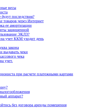
нные весы
ниста
 будут последствия?
е товаров через Интернет
ка ее амортизации
енты защищенной
ользование ЭКЛЗ?
 на учет ККМ уходит день
ква закона
и выдавать чеки
кассового чека
а учет.
циониста при расчете платежными картами
ину?
налогообложения
овый аппарат?
ойтись без договора аренды помещения