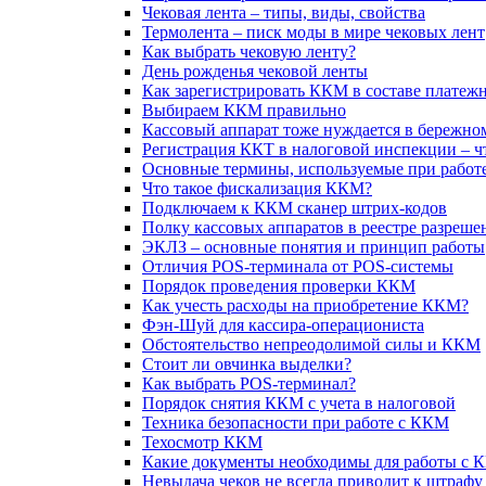
Чековая лента – типы, виды, свойства
Термолента – писк моды в мире чековых лент
Как выбрать чековую ленту?
День рожденья чековой ленты
Как зарегистрировать ККМ в составе платеж
Выбираем ККМ правильно
Кассовый аппарат тоже нуждается в бережно
Регистрация ККТ в налоговой инспекции – 
Основные термины, используемые при работ
Что такое фискализация ККМ?
Подключаем к ККМ сканер штрих-кодов
Полку кассовых аппаратов в реестре разре
ЭКЛЗ – основные понятия и принцип работы
Отличия POS-терминала от POS-системы
Порядок проведения проверки ККМ
Как учесть расходы на приобретение ККМ?
Фэн-Шуй для кассира-операциониста
Обстоятельство непреодолимой силы и ККМ
Стоит ли овчинка выделки?
Как выбрать POS-терминал?
Порядок снятия ККМ с учета в налоговой
Техника безопасности при работе с ККМ
Техосмотр ККМ
Какие документы необходимы для работы с 
Невыдача чеков не всегда приводит к штрафу