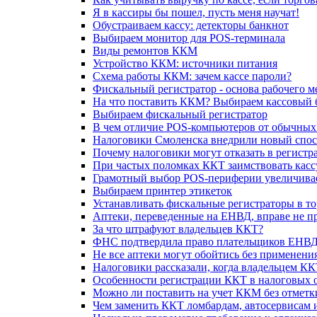
Я в кассиры бы пошел, пусть меня научат!
Обустраиваем кассу: детекторы банкнот
Выбираем монитор для POS-терминала
Виды ремонтов ККМ
Устройство ККМ: источники питания
Схема работы ККМ: зачем кассе пароли?
Фискальный регистратор - основа рабочего м
На что поставить ККМ? Выбираем кассовый 
Выбираем фискальный регистратор
В чем отличие POS-компьютеров от обычны
Налоговики Смоленска внедрили новый спо
Почему налоговики могут отказать в регист
При частых поломках ККТ заимствовать кассу
Грамотный выбор POS-периферии увеличивае
Выбираем принтер этикеток
Устанавливать фискальные регистраторы в то
Аптеки, переведенные на ЕНВД, вправе не 
За что штрафуют владельцев ККТ?
ФНС подтвердила право плательщиков ЕНВД п
Не все аптеки могут обойтись без применен
Налоговики рассказали, когда владельцем КК
Особенности регистрации ККТ в налоговых 
Можно ли поставить на учет ККМ без отметки 
Чем заменить ККТ ломбардам, автосервисам 