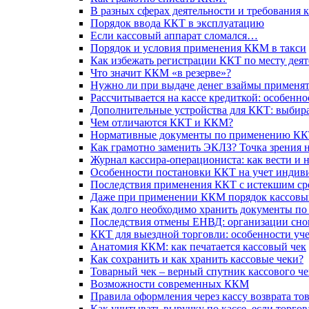
В разных сферах деятельности и требования 
Порядок ввода ККТ в эксплуатацию
Если кассовый аппарат сломался…
Порядок и условия применения ККМ в такси
Как избежать регистрации ККТ по месту дея
Что значит ККМ «в резерве»?
Нужно ли при выдаче денег взаймы применя
Рассчитывается на кассе кредиткой: особенно
Дополнительные устройства для ККТ: выбира
Чем отличаются ККТ и ККМ?
Нормативные документы по применению К
Как грамотно заменить ЭКЛЗ? Точка зрения 
Журнал кассира-операциониста: как вести и 
Особенности постановки ККТ на учет инди
Последствия применения ККТ с истекшим ср
Даже при применении ККМ порядок кассовых
Как долго необходимо хранить документы п
Последствия отмены ЕНВД: организации сно
ККТ для выездной торговли: особенности уч
Анатомия ККМ: как печатается кассовый чек
Как сохранить и как хранить кассовые чеки?
Товарный чек – верный спутник кассового че
Возможности современных ККМ
Правила оформления через кассу возврата то
Как учитывать выручку по кассе, если торгов