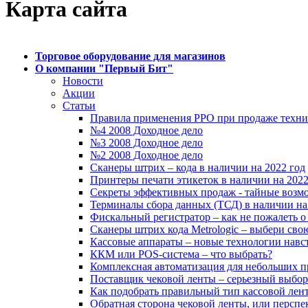
Карта сайта
Торговое оборудование для магазинов
О компании "Первый Бит"
Новости
Акции
Статьи
Правила применения РРО при продаже техни
№4 2008 Доходное дело
№3 2008 Доходное дело
№2 2008 Доходное дело
Сканеры штрих – кода в наличии на 2022 год
Принтеры печати этикеток в наличии на 2022
Секреты эффективных продаж - тайные возм
Терминалы сбора данных (ТСД) в наличии на
Фискальный регистратор – как не пожалеть о
Сканеры штрих кода Metrologic – выбери сво
Кассовые аппараты – новые технологии навс
ККМ или POS-система – что выбрать?
Комплексная автоматизация для небольших 
Поставщик чековой ленты – серьезный выбор
Как подобрать правильный тип кассовой лен
Обратная сторона чековой ленты, или перспе