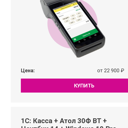
Цена:
от 22 900 ₽
КУПИТЬ
1С: Касса + Атол 30Ф BT +