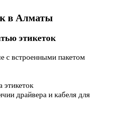
ок в Алматы
атью этикеток
ме с встроенными пакетом
а этикеток
чии драйвера и кабеля для